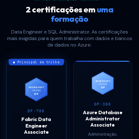
2 certificações em
uma
formação
Data Engineer e SQL Administrator. As certificações
mais exigidas para quem trabalha com dados e bancos
de dados no Azure.
● Principal da trilha
MICROSOFT
CERTIFIED
DP
MICROSOFT
CERTIFIED
DP
DP-300
DP-700
Azure Database
Administrator
Fabric Data
Associate
Engineer
Associate
Administração,