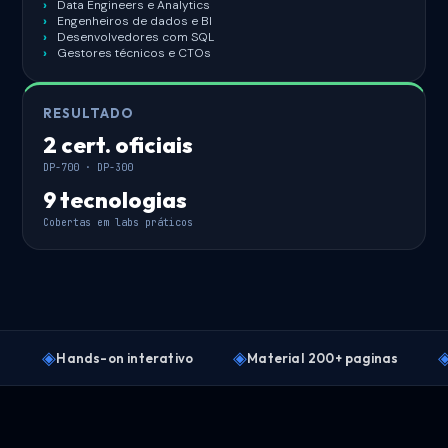
Data Engineers e Analytics
Engenheiros de dados e BI
Desenvolvedores com SQL
Gestores técnicos e CTOs
RESULTADO
2 cert. oficiais
DP-700 · DP-300
9 tecnologias
Cobertas em labs práticos
◈
◈
Hands-on interativo
Material 200+ paginas