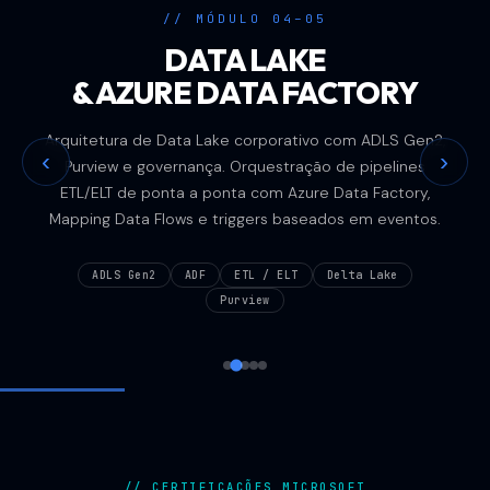
// MÓDULO 04–05
DATA LAKE
& AZURE DATA FACTORY
Arquitetura de Data Lake corporativo com ADLS Gen2,
‹
›
Purview e governança. Orquestração de pipelines
ETL/ELT de ponta a ponta com Azure Data Factory,
Mapping Data Flows e triggers baseados em eventos.
ADLS Gen2
ADF
ETL / ELT
Delta Lake
Purview
// CERTIFICAÇÕES MICROSOFT