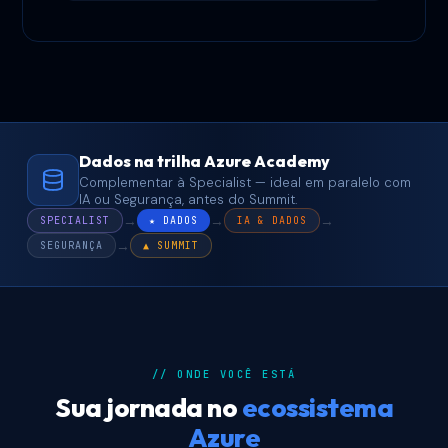
Dados na trilha Azure Academy
Complementar à Specialist — ideal em paralelo com
IA ou Segurança, antes do Summit.
→
→
→
SPECIALIST
★ DADOS
IA & DADOS
→
SEGURANÇA
▲ SUMMIT
// ONDE VOCÊ ESTÁ
Sua jornada no
ecossistema
Azure