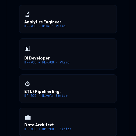
🔬
Analytics Engineer
DP-700 · Nível: Pleno
📊
BI Developer
DP-700 + PL-300 · Pleno
⚙️
ETL / Pipeline Eng.
DP-700 · Nível: Sênior
💼
Data Architect
DP-300 + DP-700 · Sênior