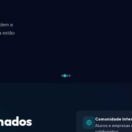
CODE
e dominam MCP entregam 10x mais rápido e chegam primeiro
que dominam esse padrão já estão sendo contratados para li
geração de aplicações corporativas.
CADASTRAR INTERESSE →
rmados
Comunidade Inte
Alunos e empresas 
colaborativo.