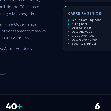
nibilidade. Técnicas de
rning e IA avançada.
CARREIRA SENIOR
Cloud Data Engineer
eaming e Governança.
AI Engineer
Data Scientist
l, processamento massivo
Data Analytics
Cloud Architect
e, LGPD e FinOps.
Data Governance
Security Engineer
iva Azure Academy.
O
40
+
6