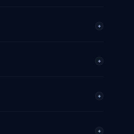
+
+
+
+