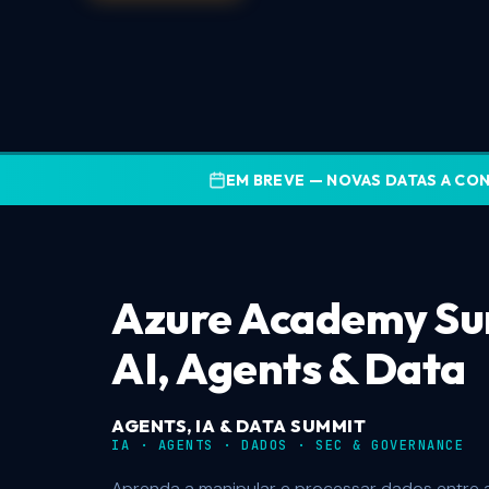
EM BREVE — NOVAS DATAS A CO
Azure Academy
Su
AI, Agents & Data
AGENTS, IA & DATA SUMMIT
IA · AGENTS · DADOS · SEC & GOVERNANCE
Aprenda a manipular e processar dados entre 