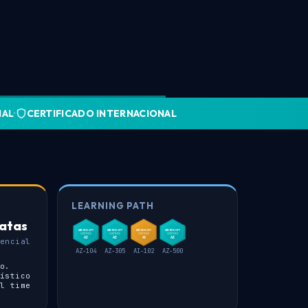
IAL
·
CERTIFICADO INTERNACIONAL
LEARNING PATH
datas
MICROSOFT
MICROSOFT
MICROSOFT
MICROSOFT
CERTIFIED
CERTIFIED
CERTIFIED
CERTIFIED
AZ
AZ
AI
AZ
encial
AZ-104
AZ-305
AI-102
AZ-500
o.
ístico
l time