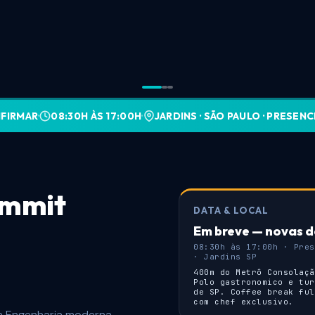
NFIRMAR
·
08:30H ÀS 17:00H
·
JARDINS · SÃO PAULO · PRESENC
mmit
DATA & LOCAL
Em breve — novas 
08:30h às 17:00h · Pres
· Jardins SP
400m do Metrô Consolaçã
Polo gastronomico e tur
de SP. Coffee break ful
com chef exclusivo.
a Engenharia moderna,