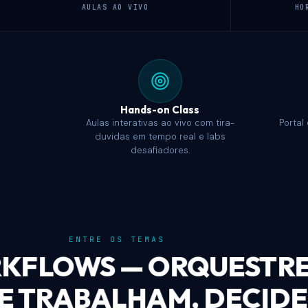
AULAS AO VIVO
HO
Hands-on Class
Aulas interativas ao vivo com tira-
Portal
duvidas em tempo real e labs
desafiadores.
MCP — 
APLICA