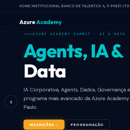
HOME
|
INSTITUCIONAL
|
BANCO DE TALENTOS
|
📞 11 99831-170
Azure
Academy
AZURE ACADEMY SUMMIT · AI & DATA
FORMAÇÃO PRESENCIAL · JARDINS SP
EM BREVE · SÃO PAULO · JARDINS
Agents, IA &
Experiência
Summit
Data
Corporativa
AI & Data
IA Corporativa, Agents, Dados, Governança 
Agents, OpenAI, Engenharia de Dados, Strea
IA · Agents · Dados · Segurança · Governança 
programa mais avancado da Azure Academy 
Segurança. Cases internacionais e networking 
Receba notificações sobre as próximas turm
‹
Paulo.
SEJA NOTIFICADO
VER CONTEÚDO
INSCRIÇÕES
INSCRIÇÕES →
PROGRAMAÇÃO