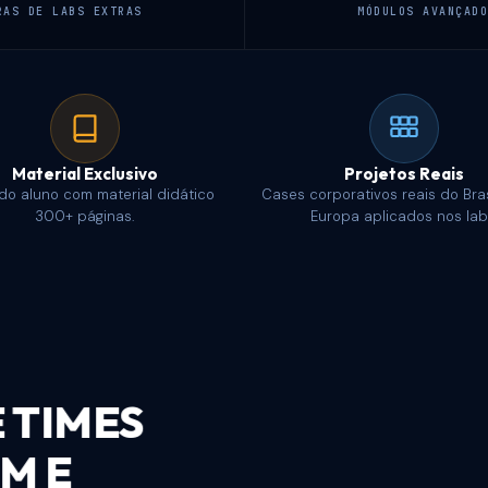
RAS DE LABS EXTRAS
MÓDULOS AVANÇAD
Material Exclusivo
Projetos Reais
 do aluno com material didático
Cases corporativos reais do Bras
300+ páginas.
Europa aplicados nos lab
ENTRE OS TEMAS
A NOVA MANEIRA DE E
ÇÕES MODERNAS COM I