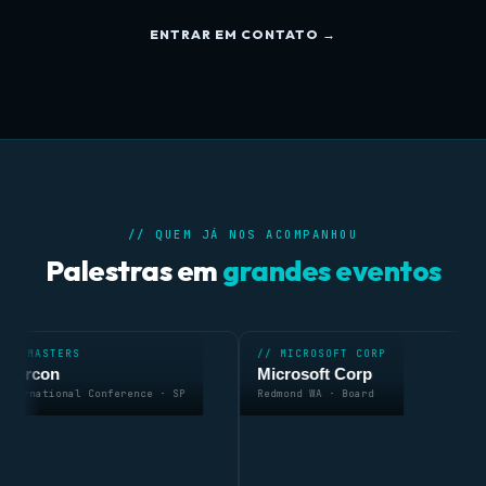
ENTRAR EM CONTATO →
// QUEM JÁ NOS ACOMPANHOU
Palestras em
grandes eventos
// MICROSOFT CORP
// GOOGL
Microsoft Corp
Google
onference · SP
Redmond WA · Board
Conferênci