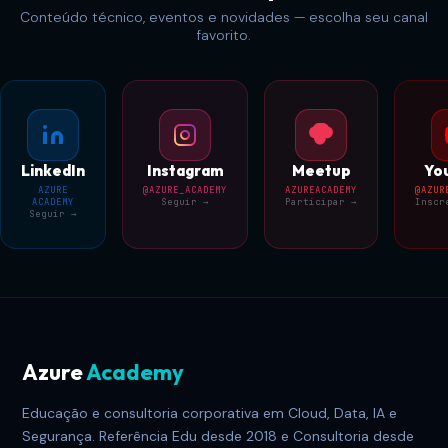
Conteúdo técnico, eventos e novidades — escolha seu canal
favorito.
LinkedIn
Instagram
Meetup
Yo
AZURE
@AZURE_ACADEMY
AZUREACADEMY
@AZUR
ACADEMY
Seguir →
Participar →
Inscr
Seguir →
Azure
Academy
Educação e consultoria corporativa em Cloud, Data, IA e
Segurança. Referência Edu desde 2018 e Consultoria desde