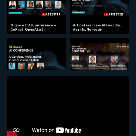
ASSISTIR
ASSISTIR
Microsoft AI Conference —
AI Conference — AI Foundry,
CoPilot, OpenAI, n8n
Agents, No-code
ASSISTIR
ASSISTIR
Microsoft AI Conference — AI
Microsoft AI Virtual Summit
Services, Multi-agents