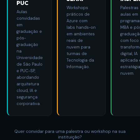
PUC
Workshops
Palestras
Aulas
práticos de
aulas em
convidadas
Azure com
programa
em
labs hands-on
MBA e pó
graduação e
em ambientes
graduaçã
pós-
reais de
com foco
graduação
nuvem para
transfor
na
turmas de
digital, IA
Universidade
Tecnologia da
aplicada 
de São Paulo
Informação.
estratégi
e PUC-SP,
nuvem.
abordando
arquitetura
cloud, IA e
segurança
corporativa.
Quer convidar para uma palestra ou workshop na sua
instituição?