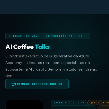
PODCAST AO VIVO · CO-PRODUÇÃO MICROSOFT
AI Coffee
Talks
O podcast executivo de IA generativa da Azure
Academy — debates reais com especialistas do
ecossistema Microsoft. Sempre gratuito, sempre ao
vivo.
ACESSAR AICOFFEE.COM.BR
GRATUITO
AO VIVO
Q&A
CO-P