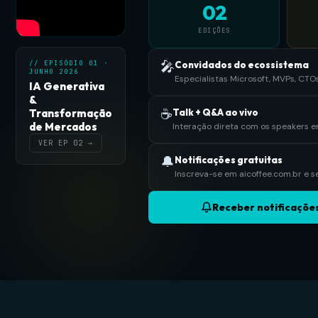
02
EDIÇÕES
🎤
Convidados do ecossistema
// EPISÓDIO 01 ·
JUNHO 2026
Especialistas Microsoft, MVPs, CTO
IA Generativa
&
☕
Talk + Q&A ao vivo
Transformação
de Mercados
Interação direta com os speakers 
VER EP 02 →
🔔
Notificações gratuitas
Inscreva-se em aicoffee.com.br e s
Receber notificaçõe