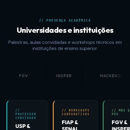
// PRESENÇA ACADÊMICA
Universidades e instituições
Palestras, aulas convidadas e workshops técnicos em
instituições de ensino superior.
GV
INSPER
MACKENZIE
//
// WORKSHOPS
// MBA 
PROFESSOR
CORPORATIVOS
PÓS
CONVIDADO
FIAP &
FGV &
USP &
SENAI
INSPE